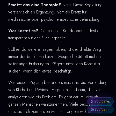
Ersetzt das eine Therapie?
Nein. Diese Begleitung
versteht sich als Ergänzung, nicht als Ersatz für
medizinische oder psychotherapeutische Behandlung.
Was kostet es?
Die aktuellen Konditionen findest du
transparent auf der Buchungsseite.
Solltest du weitere Fragen haben, ist der direkte Weg
immer der beste. Ein kurzes Gespräch klärt oft mehr als
seitenlange Erklärungen. Zögere nicht, den Kontakt zu
suchen, wenn dich etwas beschäftigt.
Was diesen Zugang besonders macht, ist die Verbindung
von Klarheit und Wärme. Es geht nicht darum, dich zu
analysieren wie ein Problem. Es geht darum, dich als
PROVENEXPERT
4,92
★★★★★
ganzen Menschen wahrzunehmen. Viele beschreiben,
GOOGLE
5,0
dass sie sich zum ersten Mal seit Langem wirklich ernst
★★★★★