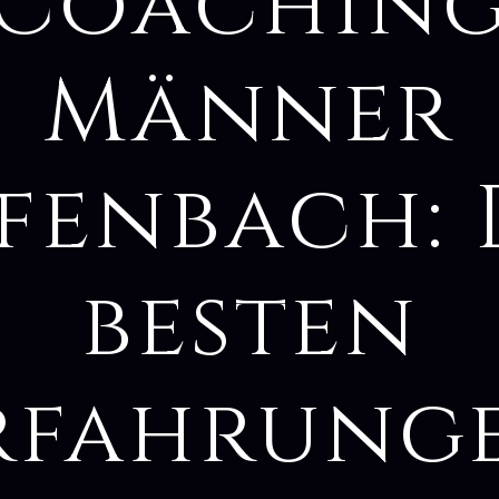
Coachin
Männer
fenbach: 
besten
rfahrung