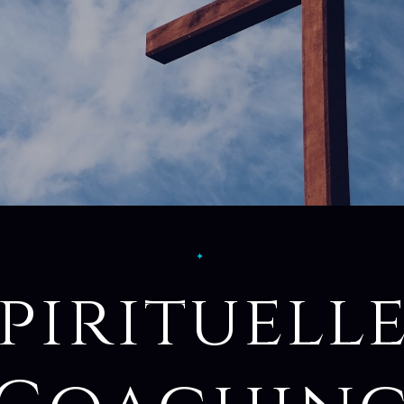
✦
pirituell