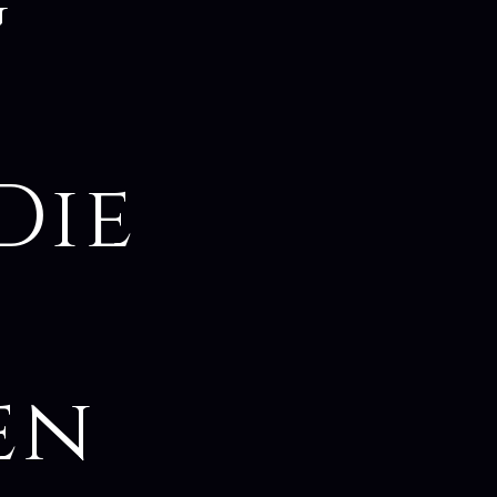
g
Die
en