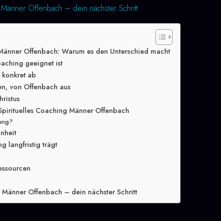
g Männer Offenbach – dein nächster Schritt
 Männer Offenbach: Warum es den Unterschied macht
oaching geeignet ist
g konkret ab
en, von Offenbach aus
hristus
Spirituelles Coaching Männer Offenbach
lung?
inheit
 langfristig trägt
essourcen
g Männer Offenbach – dein nächster Schritt