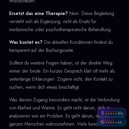
hinzuschauen.
Ersetzt das eine Therapie?
Nein. Diese Begleitung
versteht sich als Ergänzung, nicht als Ersatz für
medizinische oder psychotherapeutische Behandlung.
Was kostet es?
Die aktuellen Konditionen findest du
transparent auf der Buchungsseite.
Solltest du weitere Fragen haben, ist der direkte Weg
immer der beste. Ein kurzes Gespräch klärt oft mehr als
seitenlange Erklärungen. Zögere nicht, den Kontakt zu
suchen, wenn dich etwas beschäftigt.
Was diesen Zugang besonders macht, ist die Verbindung
von Klarheit und Wärme. Es geht nicht darum, dich zu
PROVENEXPERT
4,92
★★★★★
analysieren wie ein Problem. Es geht darum, dich als
GOOGLE
5,0
ganzen Menschen wahrzunehmen. Viele beschreiben,
★★★★★