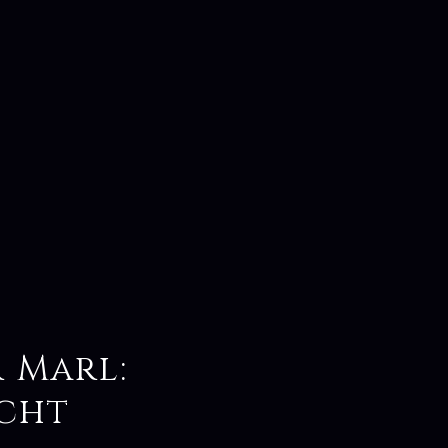
 Marl:
acht