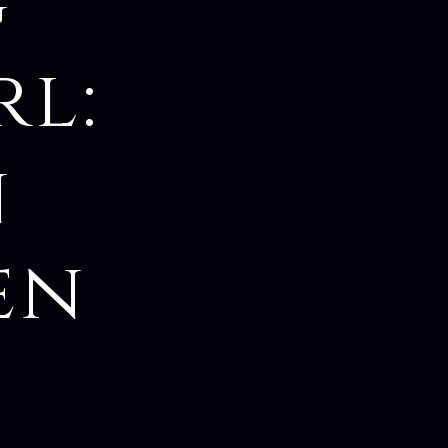
g
l:
n
en