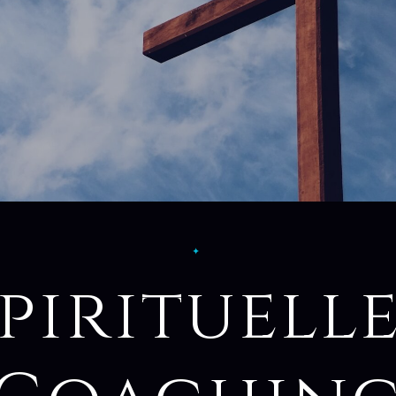
✦
pirituell