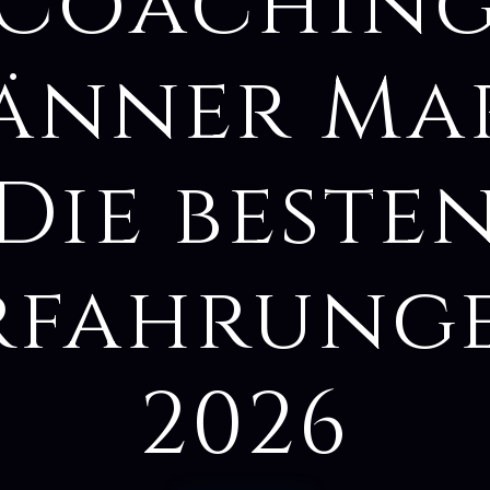
Coachin
änner Mar
Die beste
rfahrung
2026