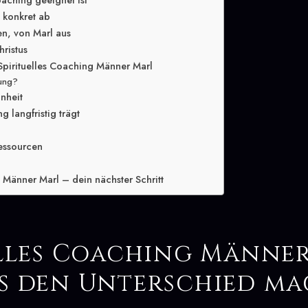
oaching geeignet ist
g konkret ab
en, von Marl aus
hristus
Spirituelles Coaching Männer Marl
lung?
inheit
 langfristig trägt
essourcen
 Männer Marl – dein nächster Schritt
elles Coaching Männer
s den Unterschied m