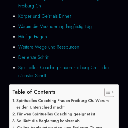
Freiburg Ch
Körper und Geist als Einheit
Warum die Veränderung langfristig trägt
Häufige Fragen
Weitere Wege und Ressourcen
Der erste Schritt
Spirituelles Coaching Frauen Freiburg Ch – dein
nächster Schritt
Table of Contents
Spirituelles Coaching Frauen Freiburg Ch: Warum
es den Unterschied macht
Für wen Spirituelles Coaching geeignet ist
So läuft die Begleitung konkret ab
Online begleitet werden, von Freiburg Ch aus