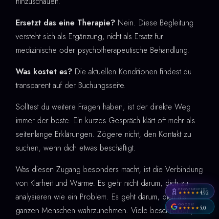
hinzuschauen.
Ersetzt das eine Therapie?
Nein. Diese Begleitung
versteht sich als Ergänzung, nicht als Ersatz für
medizinische oder psychotherapeutische Behandlung.
Was kostet es?
Die aktuellen Konditionen findest du
transparent auf der Buchungsseite.
Solltest du weitere Fragen haben, ist der direkte Weg
immer der beste. Ein kurzes Gespräch klärt oft mehr als
seitenlange Erklärungen. Zögere nicht, den Kontakt zu
suchen, wenn dich etwas beschäftigt.
Was diesen Zugang besonders macht, ist die Verbindung
von Klarheit und Wärme. Es geht nicht darum, dich zu
PROVENEXPERT
4,92
★★★★★
analysieren wie ein Problem. Es geht darum, dich als
GOOGLE
5,0
ganzen Menschen wahrzunehmen. Viele beschreiben,
★★★★★