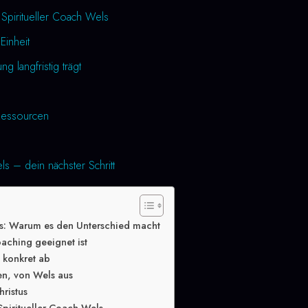
 Spiritueller Coach Wels
Einheit
 langfristig trägt
essourcen
ls – dein nächster Schritt
ls: Warum es den Unterschied macht
oaching geeignet ist
g konkret ab
en, von Wels aus
hristus