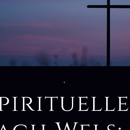
✦
pirituell