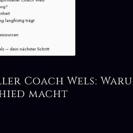
Spiritueller Coach Wels
lung?
inheit
 langfristig trägt
essourcen
ls – dein nächster Schritt
ller Coach Wels: Waru
hied macht