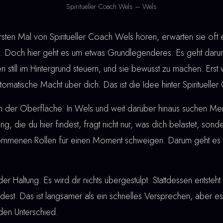
Spiritueller Coach Wels – Wels
en Mal von Spiritueller Coach Wels hören, erwarten sie oft 
. Doch hier geht es um etwas Grundlegenderes. Es geht darum
n still im Hintergrund steuern, und sie bewusst zu machen. Ers
automatische Macht über dich. Das ist die Idee hinter Spirituell
an der Oberfläche. In Wels und weit darüber hinaus suchen M
tung, die du hier findest, fragt nicht nur, was dich belastet, son
nommenen Rollen für einen Moment schweigen. Darum geht es b
der Haltung. Es wird dir nichts übergestülpt. Stattdessen entste
ndest. Das ist langsamer als ein schnelles Versprechen, aber es 
den Unterschied.