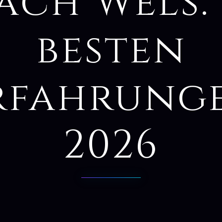
ach Wels: 
besten
rfahrung
2026