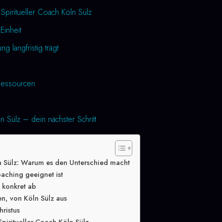
Spiritueller Coach Köln Sülz
Einheit
 langfristig trägt
essourcen
ln Sülz – dein nächster Schritt
ln Sülz: Warum es den Unterschied macht
oaching geeignet ist
g konkret ab
en, von Köln Sülz aus
hristus