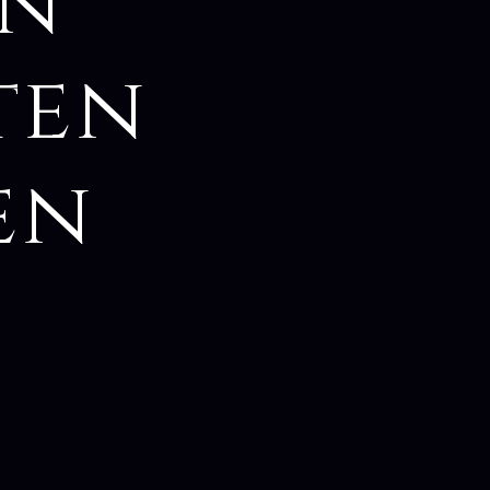
ln
sten
en