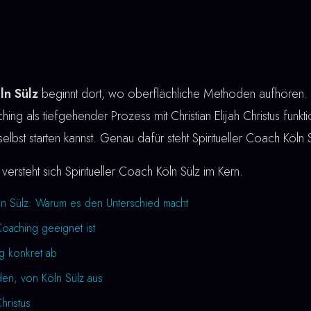
ln Sülz
beginnt dort, wo oberflächliche Methoden aufhören. A
hing als tiefgehender Prozess mit Christian Elijah Christus funkti
elbst starten kannst. Genau dafür steht Spiritueller Coach Köln 
versteht sich Spiritueller Coach Köln Sülz im Kern.
öln Sülz: Warum es den Unterschied macht
Coaching geeignet ist
ng konkret ab
den, von Köln Sülz aus
Christus