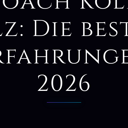
oach Kö
z: Die be
rfahrung
2026