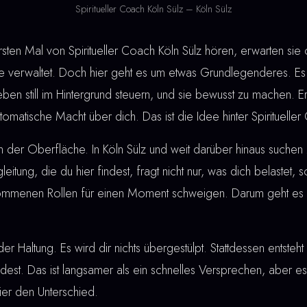
Spiritueller Coach Köln Sülz – Köln Sülz
n Mal von Spiritueller Coach Köln Sülz hören, erwarten sie o
verwaltet. Doch hier geht es um etwas Grundlegenderes. Es 
eben still im Hintergrund steuern, und sie bewusst zu machen. 
utomatische Macht über dich. Das ist die Idee hinter Spirituelle
n der Oberfläche. In Köln Sülz und weit darüber hinaus suche
gleitung, die du hier findest, fragt nicht nur, was dich belastet,
nommenen Rollen für einen Moment schweigen. Darum geht es b
der Haltung. Es wird dir nichts übergestülpt. Stattdessen entste
ndest. Das ist langsamer als ein schnelles Versprechen, aber es 
ier den Unterschied.