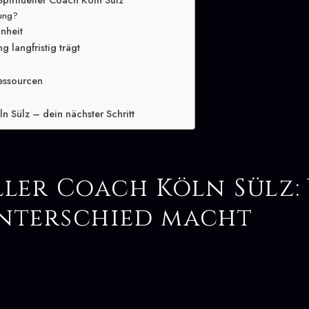
piritueller Coach Köln Sülz
lung?
inheit
 langfristig trägt
essourcen
ln Sülz – dein nächster Schritt
ller Coach Köln Sülz
Unterschied macht