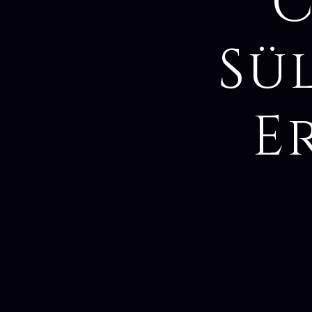
C
Sül
E