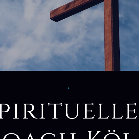
✦
pirituell