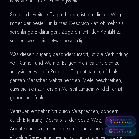
transparent auf der Buchungsseite.
Solltest du weitere Fragen haben, ist der direkte Weg
immer der beste. Ein kurzes Gespräch klärt oft mehr als
seitenlange Erklärungen. Zögere nicht, den Kontakt zu
suchen, wenn dich etwas beschäftigt.
Was diesen Zugang besonders macht, ist die Verbindung
von Klarheit und Wärme. Es geht nicht darum, dich zu
analysieren wie ein Problem. Es geht darum, dich als
ganzen Menschen wahrzunehmen. Viele beschreiben,
dass sie sich zum ersten Mal seit Langem wirklich ernst
genommen fühlen.
Vertrauen entsteht nicht durch Versprechen, sondern
durch Erfahrung. Deshalb ist der beste Weg, diese
PROVENEXPERT
4,92
★★★★★
Arbeit kennenzulernen, sie schlicht auszuprobieren. Eine
GOOGLE
5,0
★★★★★
einzelne Begegnung genügt oft, um zu spüren, ob der