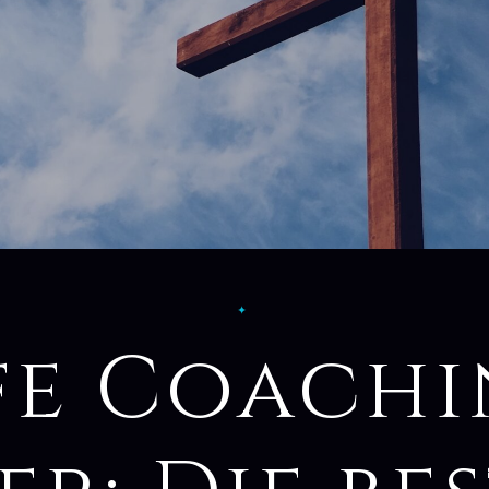
✦
fe Coach