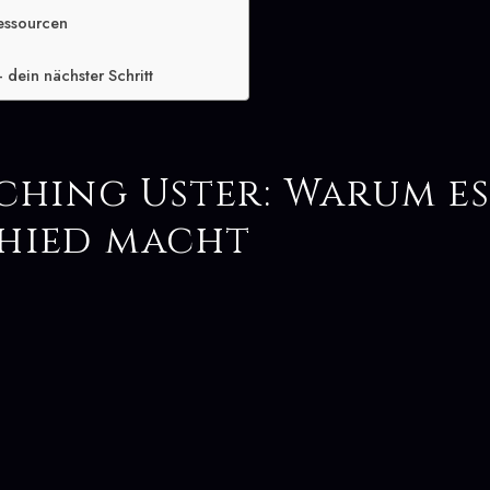
essourcen
 dein nächster Schritt
ching Uster: Warum e
hied macht