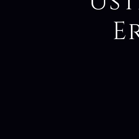
Ust
E