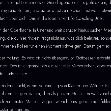
ch hier geht es um etwas Grundlegenderes. Es geht darum, d
Hintergrund steuern, und sie bewusst zu machen. Erst wenn etwas
cht über dich. Das ist die Idee hinter Life Coaching Uster.
n der Oberfläche. In Uster und weit darüber hinaus suchen M
tung, die du hier findest, fragt nicht nur, was dich belastet, son
rnommenen Rollen für einen Moment schweigen. Darum geht es b
der Haltung. Es wird dir nichts übergestülpt. Stattdessen entste
ndest. Das ist langsamer als ein schnelles Versprechen, aber es
den Unterschied.
ders macht, ist die Verbindung von Klarheit und Wärme. Es g
 Problem. Es geht darum, dich als ganzen Menschen wahrzuneh
ich zum ersten Mal seit Langem wirklich ernst genommen fühle
 Uster besonders.