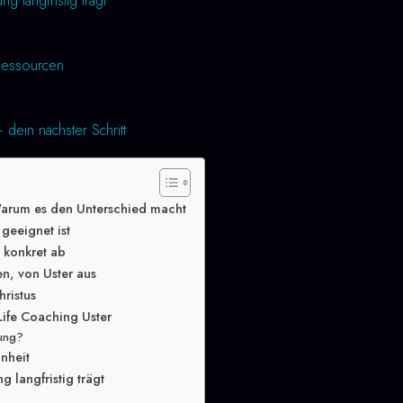
 langfristig trägt
essourcen
 dein nächster Schritt
Warum es den Unterschied macht
geeignet ist
g konkret ab
n, von Uster aus
hristus
Life Coaching Uster
lung?
inheit
 langfristig trägt