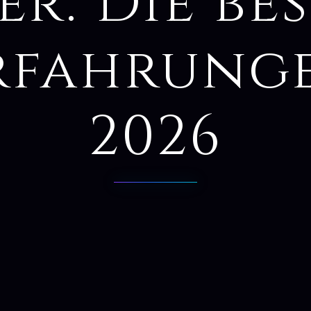
er: Die be
rfahrung
2026