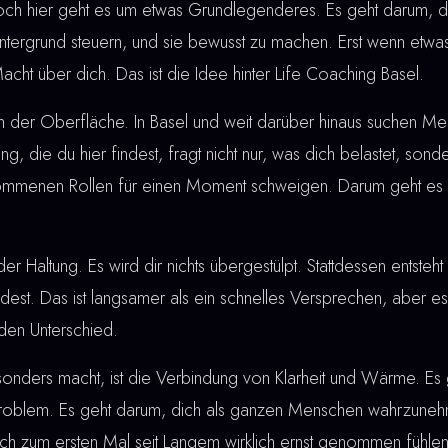
ch hier geht es um etwas Grundlegenderes. Es geht darum, d
Hintergrund steuern, und sie bewusst zu machen. Erst wenn etwas
cht über dich. Das ist die Idee hinter Life Coaching Basel.
n der Oberfläche. In Basel und weit darüber hinaus suchen M
tung, die du hier findest, fragt nicht nur, was dich belastet, son
rnommenen Rollen für einen Moment schweigen. Darum geht es 
der Haltung. Es wird dir nichts übergestülpt. Stattdessen entste
ndest. Das ist langsamer als ein schnelles Versprechen, aber es
den Unterschied.
ders macht, ist die Verbindung von Klarheit und Wärme. Es g
 Problem. Es geht darum, dich als ganzen Menschen wahrzuneh
ich zum ersten Mal seit Langem wirklich ernst genommen fühl