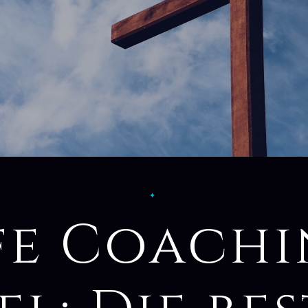
✦
fe Coach