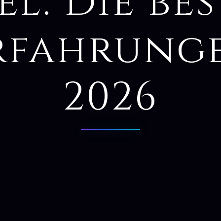
el: Die be
rfahrung
2026