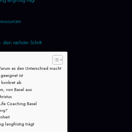
 langfristig trägt
essourcen
 dein nächster Schritt
Warum es den Unterschied macht
geeignet ist
g konkret ab
en, von Basel aus
hristus
Life Coaching Basel
lung?
inheit
 langfristig trägt