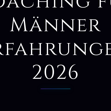
oaching f
Männer
rfahrung
2026