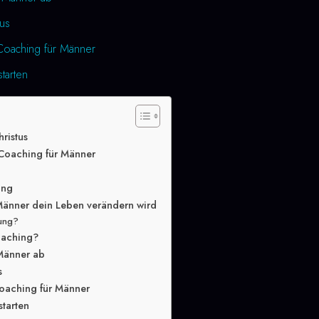
us
Coaching für Männer
tarten
hristus
 Coaching für Männer
ung
änner dein Leben verändern wird
lung?
oaching?
 Männer ab
s
oaching für Männer
tarten