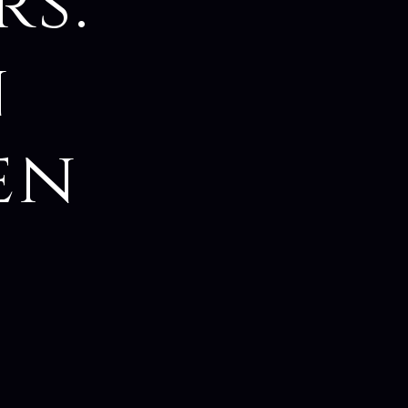
s:
n
en