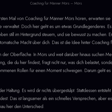
Coaching für Männer Mörs – Mörs
en Mal von Coaching für Männer Mörs hören, erwarten sie o
verwaltet. Doch hier geht es um etwas Grundlegenderes. Es 
eben still im Hintergrund steuern, und sie bewusst zu machen. 
automatische Macht über dich. Das ist die Idee hinter Coaching
an der Oberfläche. In Mörs und weit darüber hinaus suchen M
tung, die du hier findest, fragt nicht nur, was dich belastet, son
rnommenen Rollen für einen Moment schweigen. Darum geht es 
der Haltung. Es wird dir nichts übergestülpt. Stattdessen entste
ndest. Das ist langsamer als ein schnelles Versprechen, aber es
u hier den Unterschied.