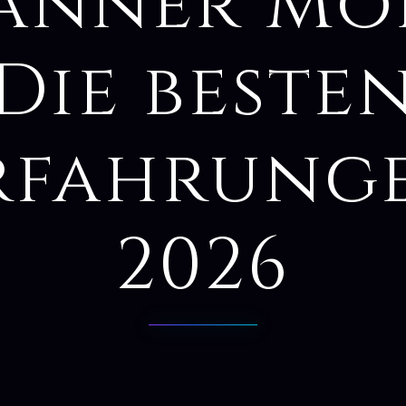
änner Mör
Die beste
rfahrung
2026