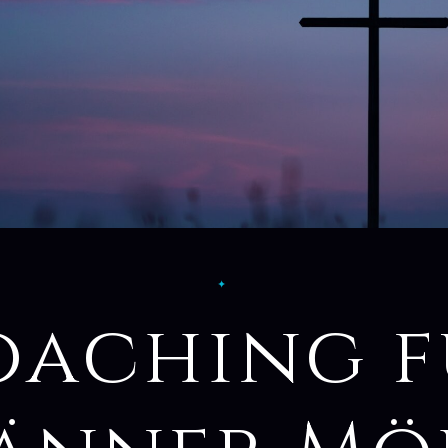
✦
oaching f