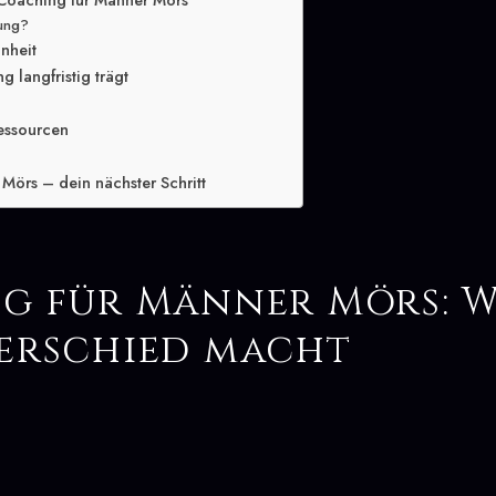
 Coaching für Männer Mörs
lung?
inheit
 langfristig trägt
essourcen
Mörs – dein nächster Schritt
g für Männer Mörs: W
erschied macht