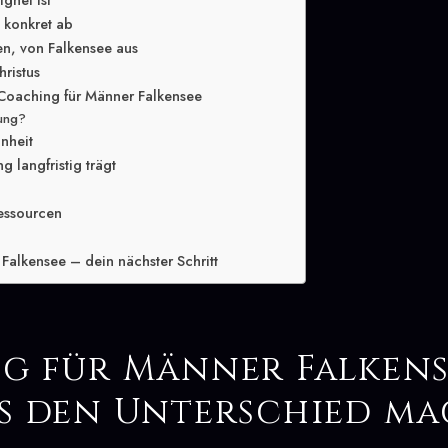
gnet ist
g konkret ab
en, von Falkensee aus
hristus
Coaching für Männer Falkensee
lung?
inheit
 langfristig trägt
essourcen
Falkensee – dein nächster Schritt
g für Männer Falkens
s den Unterschied m