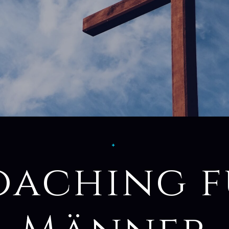
✦
oaching f