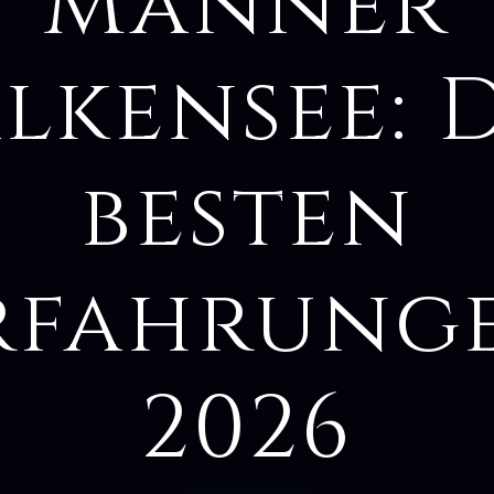
Männer
lkensee: 
besten
rfahrung
2026