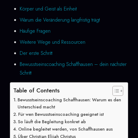
Körper und Geist als Einheit
Warum die Veränderung langfristig trägt
Häufige Fragen
Weitere Wege und Ressourcen
Der erste Schritt
Bewusstseinscoaching Schaffhausen – dein nächster
Schritt
Table of Contents
Bewusstseinscoaching Schaffhausen: Warum es den
Unterschied macht
Für wen Bewusstseinscoaching geeignet ist
So läuft die Begleitung konkret ab
Online begleitet werden, von Schaffhausen aus
Über Christian Elijah Christus