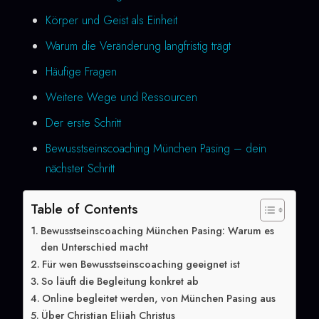
Körper und Geist als Einheit
Warum die Veränderung langfristig trägt
Häufige Fragen
Weitere Wege und Ressourcen
Der erste Schritt
Bewusstseinscoaching München Pasing – dein
nächster Schritt
Table of Contents
Bewusstseinscoaching München Pasing: Warum es
den Unterschied macht
Für wen Bewusstseinscoaching geeignet ist
So läuft die Begleitung konkret ab
Online begleitet werden, von München Pasing aus
Über Christian Elijah Christus