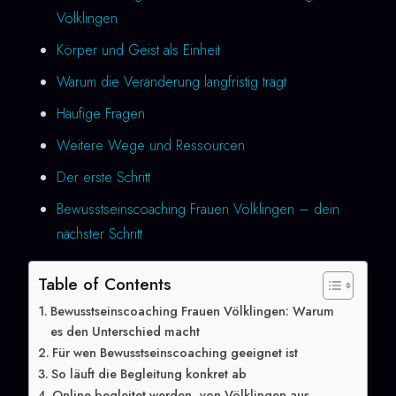
Völklingen
Körper und Geist als Einheit
Warum die Veränderung langfristig trägt
Häufige Fragen
Weitere Wege und Ressourcen
Der erste Schritt
Bewusstseinscoaching Frauen Völklingen – dein
nächster Schritt
Table of Contents
Bewusstseinscoaching Frauen Völklingen: Warum
es den Unterschied macht
Für wen Bewusstseinscoaching geeignet ist
So läuft die Begleitung konkret ab
Online begleitet werden, von Völklingen aus