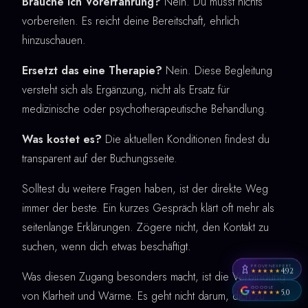
Brauche ich Vorerfahrung?
Nein. Du musst nichts
vorbereiten. Es reicht deine Bereitschaft, ehrlich
hinzuschauen.
Ersetzt das eine Therapie?
Nein. Diese Begleitung
versteht sich als Ergänzung, nicht als Ersatz für
medizinische oder psychotherapeutische Behandlung.
Was kostet es?
Die aktuellen Konditionen findest du
transparent auf der Buchungsseite.
Solltest du weitere Fragen haben, ist der direkte Weg
immer der beste. Ein kurzes Gespräch klärt oft mehr als
seitenlange Erklärungen. Zögere nicht, den Kontakt zu
suchen, wenn dich etwas beschäftigt.
PROVENEXPERT
4,92
★★★★★
Was diesen Zugang besonders macht, ist die Verbindung
GOOGLE
5,0
von Klarheit und Wärme. Es geht nicht darum, dich zu
★★★★★