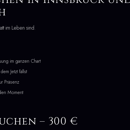
h
tatt im Leben sind.
uung im ganzen Chart
em Jetzt fällst
ur Präsenz
 den Moment
uchen – 300 €