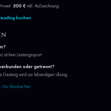
H-weit.
300 €
inkl. Aufzeichnung.
 Reading buchen
en
in?
z ist kein Leistungssport.
 verbunden oder getrennt?
die Deutung wird zur lebendigen Übung.
·
Der Beobachter