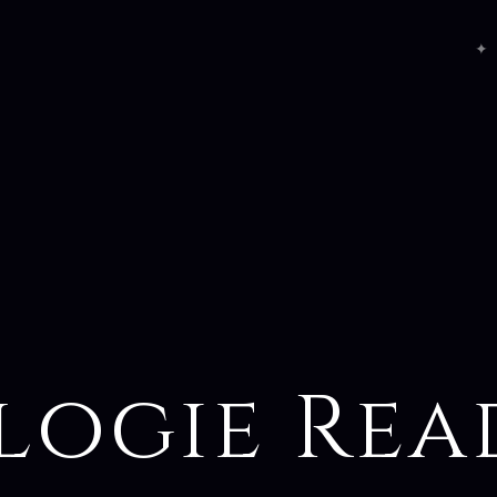
✦ 
logie Rea