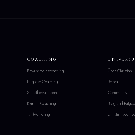
COACHING
UNIVERS
Bewusstseinscoaching
Über Christian
Purpose Coaching
Retreats
Selbstbewusstsein
Community
Klarheit Coaching
Blog und Ratgeb
1:1 Mentoring
christian-bech.